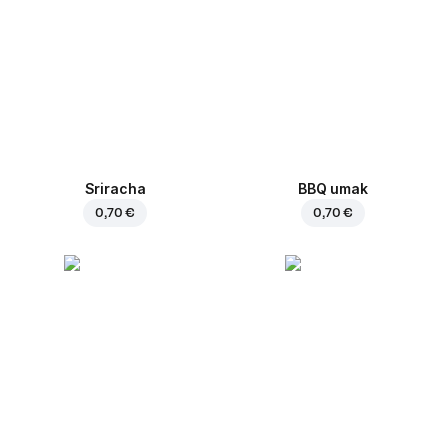
Sriracha
BBQ umak
0,70 €
0,70 €