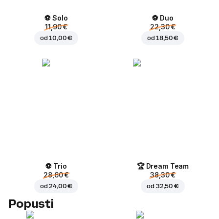
⚽ Solo
⚽ Duo
11,90 €
22,30 €
od
10,00 €
od
18,50 €
⚽ Trio
🏆 Dream Team
28,60 €
38,30 €
od
24,00 €
od
32,50 €
Popusti