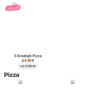
popust
5 Srednjih Pizza
44,50 €
od
37,80 €
Pizza