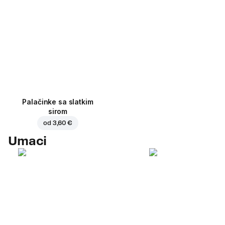
Palačinke sa slatkim
sirom
od
3,60 €
Umaci