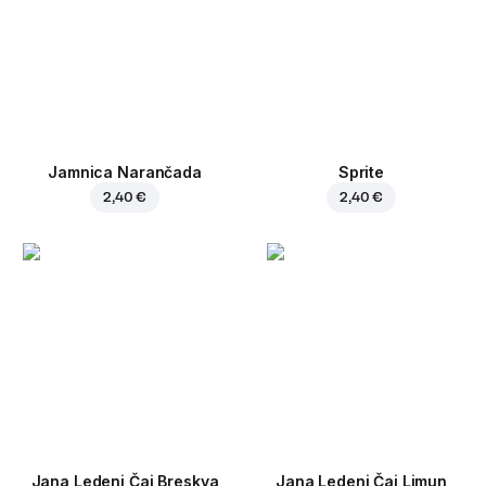
Jamnica Narančada
Sprite
2,40 €
2,40 €
Jana Ledeni Čaj Breskva
Jana Ledeni Čaj Limun