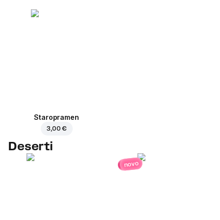
Staropramen
3,00 €
Deserti
novo