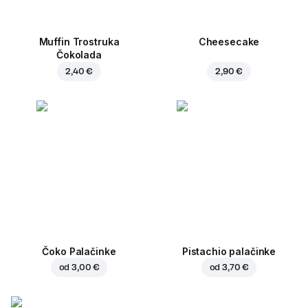
Muffin Trostruka
Cheesecake
Čokolada
2,40 €
2,90 €
Čoko Palačinke
Pistachio palačinke
od
3,00 €
od
3,70 €