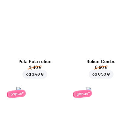
Pola Pola rolice
Rolice Combo
4,40 €
6,80 €
od
3,40 €
od
6,50 €
popust
popust