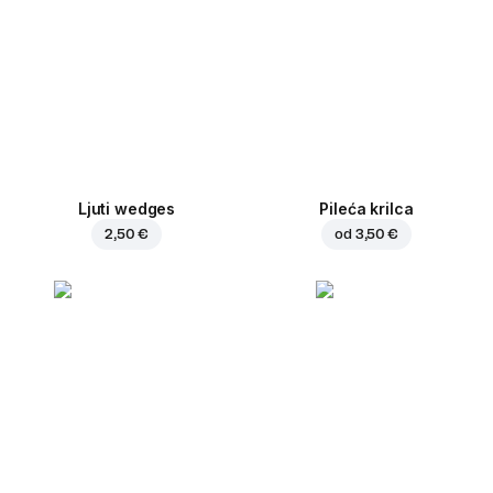
Ljuti wedges
Pileća krilca
2,50 €
od
3,50 €