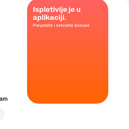
Isplativije je u
aplikaciji.
Preuzmite i ostvarite bonuse
y rajčica
šnjaka
eam