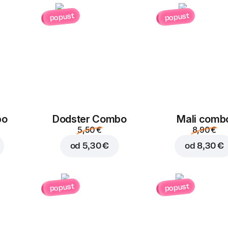
popust
popust
Dodajte u košaricu za
3,
bo
Dodster Combo
Mali comb
5,50 €
8,90 €
od
5,30 €
od
8,30 €
popust
popust