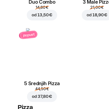
Duo Combo
3 Male Pizz
14,80 €
21,00 €
od
13,50 €
od
18,90 €
popust
5 Srednjih Pizza
44,50 €
od
37,80 €
Pizza