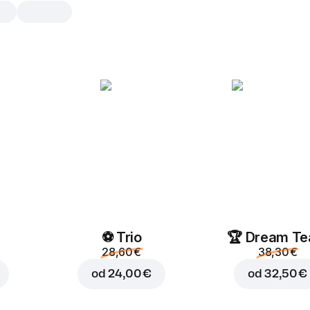
Vege Starter
1 kom, tortilla tortilla
Mozzarella
,
ljubičasti luk
,
cherr
,
paprika
,
kukuruz
,
umak od če
1 kom
Tortilla
⚽ Trio
🏆 Dream T
28,60 €
38,30 €
od
24,00 €
od
32,50 €