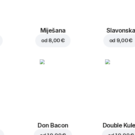
Miješana
Slavonsk
od
8,00 €
od
9,00 €
Don Bacon
Double Kul