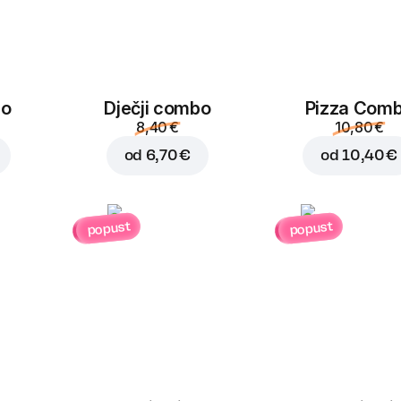
bo
Dječji combo
Pizza Com
8,40 €
10,80 €
od
6,70 €
od
10,40 €
popust
popust