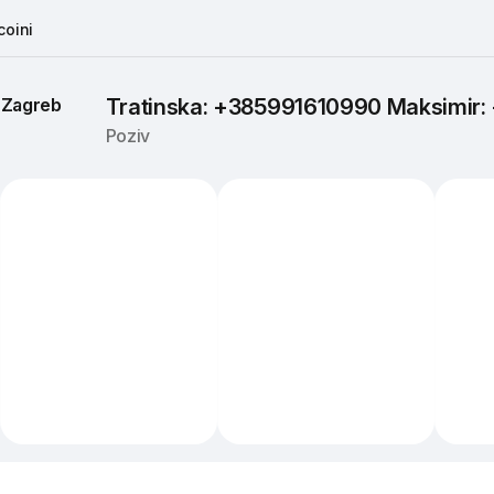
oini
 
Zagreb
Tratinska: +385991610990 Maksimir
Poziv