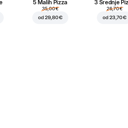
e
5 Malih Pizza
3 Srednje Pi
35,00 €
26,70 €
od
29,80 €
od
23,70 €