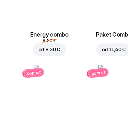
Energy combo
Paket Com
9,30 €
od
8,30 €
od
11,40 €
popust
popust