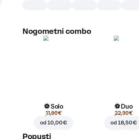
Nogometni combo
⚽ Solo
⚽ Duo
11,90 €
22,30 €
od
10,00 €
od
18,50 €
Popusti