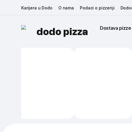
Karijera u Dodo
O nama
Podaci o pizzeriji
Dodoc
Dostava pizze
dodo pizza