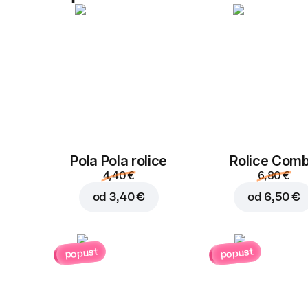
Pola Pola rolice
Rolice Com
4,40 €
6,80 €
od
3,40 €
od
6,50 €
popust
popust