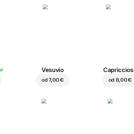
Vesuvio
Capriccios
od
7,00 €
od
8,00 €